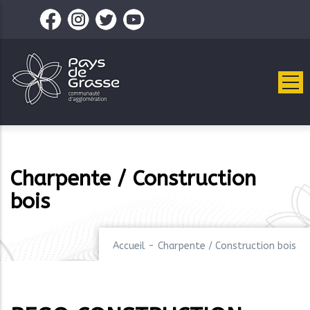
Aller
au
contenu
principal
Charpente / Construction
bois
Accueil
-
Charpente / Construction bois