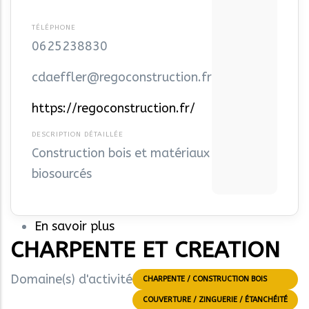
0625238830
cdaeffler@regoconstruction.fr
https://regoconstruction.fr/
Construction bois et matériaux
biosourcés
En savoir plus
sur
CHARPENTE ET CREATION
REGO
CONSTRUCTION
Domaine(s) d'activité
CHARPENTE / CONSTRUCTION BOIS
COUVERTURE / ZINGUERIE / ÉTANCHÉITÉ