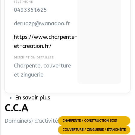
0493361625
deruazp@wanadoo.fr
https://www.charpente-
et-creation.fr/
Charpente, couverture
et zinguerie.
En savoir plus
sur
C.C.A
CHARPENTE
ET
Domaine(s) d'activité
CHARPENTE / CONSTRUCTION BOIS
CREATION
COUVERTURE / ZINGUERIE / ÉTANCHÉITÉ