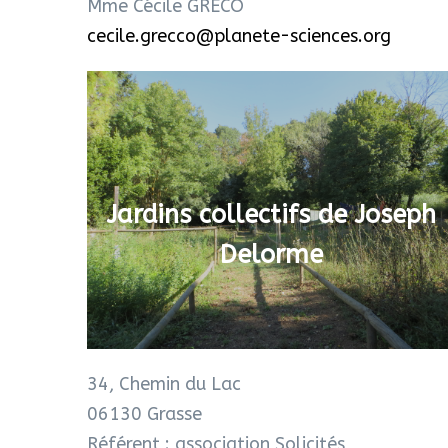
Mme Cécile GRECO
cecile.grecco@planete-sciences.org
Jardins collectifs de Joseph
Delorme
34, Chemin du Lac
06130 Grasse
Référent : association Solicités