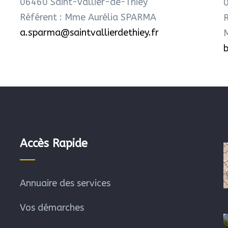
06460 Saint-Vallier-de-Thiey
0
Référent : Mme Aurélia SPARMA
R
a.sparma@saintvallierdethiey.fr
Accès Rapide
Annuaire des services
Vos démarches