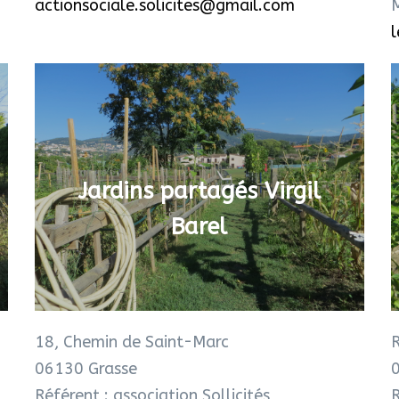
actionsociale.solicites@gmail.com
Jardins partagés Virgil
Barel
18, Chemin de Saint-Marc
R
06130 Grasse
Référent : association Sollicités
R