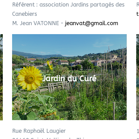
Référent : association Jardins partagés des
R
Canebiers
t
M. Jean VATONNE -
jeanvat@gmail.com
Jardin du Curé
Rue Raphaël Laugier