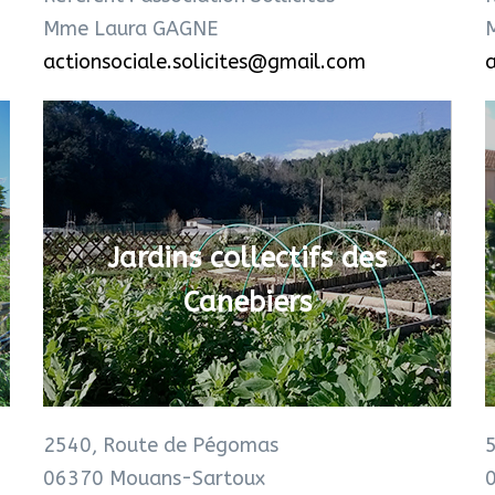
Mme Laura GAGNE
actionsociale.solicites@gmail.com
a
Jardins collectifs des
Canebiers
2540, Route de Pégomas
5
06370 Mouans-Sartoux