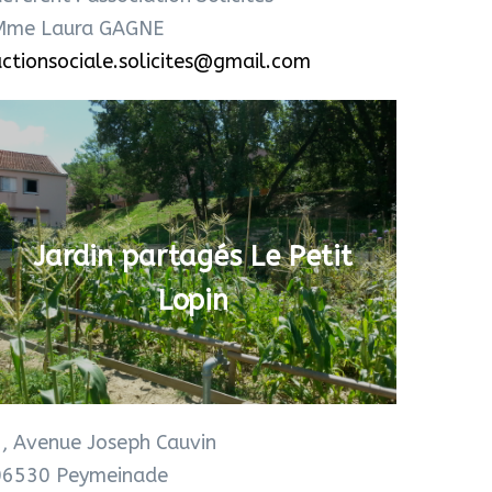
Mme Laura GAGNE
ctionsociale.solicites@gmail.com
Jardin partagés Le Petit
Lopin
, Avenue Joseph Cauvin
06530 Peymeinade