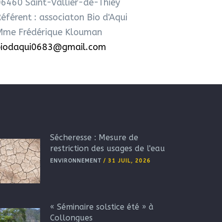
6460 Saint-Vallier-de-Thiey
éférent : associaton Bio d'Aqui
Mme Frédérique Klouman
biodaqui0683@gmail.com
Sécheresse : Mesure de
restriction des usages de l'eau
ENVIRONNEMENT
/
31 JUIL, 2026
« Séminaire solstice été » à
Collongues