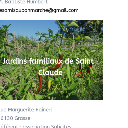
M. Baptiste Humbert
lesamisdubonmarche@gmail.com
Jardins familiaux de Saint-
Claude
ue Marguerite Raineri
06130 Grasse
éférent : association Solicités