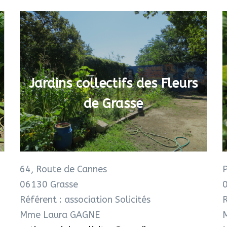
Jardins collectifs des Fleurs
de Grasse
64, Route de Cannes
06130 Grasse
Référent : association Solicités
R
Mme Laura GAGNE