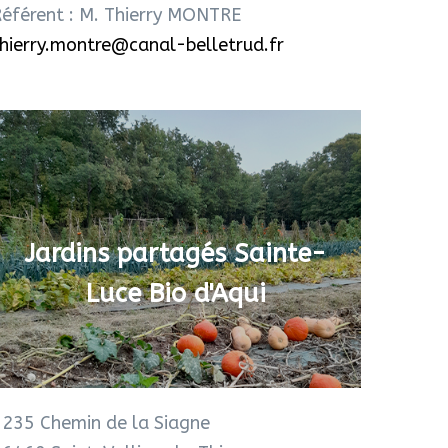
éférent : M. Thierry MONTRE
hierry.montre@canal-belletrud.fr
Jardins partagés Sainte-
Luce Bio d'Aqui
1235 Chemin de la Siagne