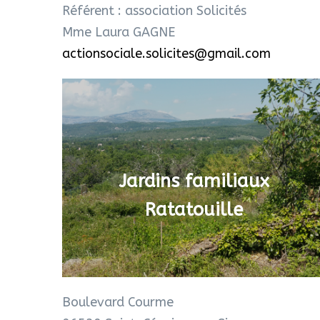
Référent : association Solicités
Mme Laura GAGNE
actionsociale.solicites@gmail.com
Jardins familiaux
Ratatouille
Boulevard Courme