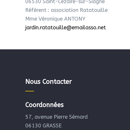
06530 Saint-Cézaire-sur-Siagne
Référent : association Ratatouille
Mme Véronique ANTONY
jardin.ratatouille@emailasso.net
Nous Contacter
Coordonnées
57, avenue Pierre Sémard
06130 GRASSE