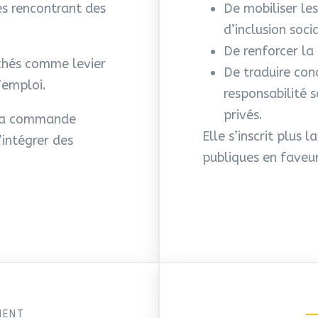
es rencontrant des
De mobiliser le
d’inclusion socia
De renforcer la 
archés comme levier
De traduire co
l’emploi.
responsabilité 
privés.
e la commande
Elle s’inscrit plus 
’intégrer des
publiques en faveur
MENT