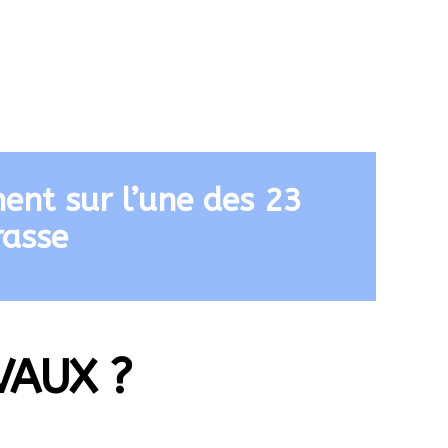
ent sur l’une des 23
rasse
VAUX ?