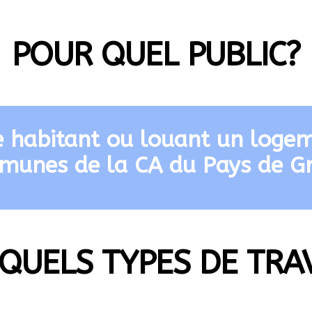
POUR QUEL PUBLIC?
 habitant ou louant un logem
unes de la CA du Pays de G
QUELS TYPES DE TRA