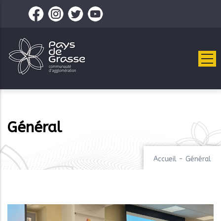
Aller
au
contenu
principal
Général
Accueil
-
Général