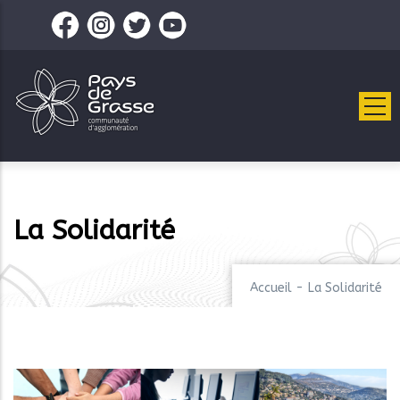
Aller
au
contenu
principal
La Solidarité
Accueil
-
La Solidarité