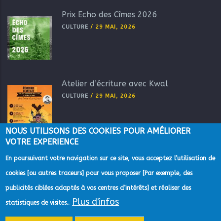
Prix Echo des Cîmes 2026
CULTURE
/
29 MAI, 2026
Atelier d’écriture avec Kwal
CULTURE
/
29 MAI, 2026
NOUS UTILISONS DES COOKIES POUR AMÉLIORER
VOTRE EXPERIENCE
En poursuivant votre navigation sur ce site, vous acceptez l’utilisation de
cookies [ou autres traceurs] pour vous proposer [Par exemple, des
publicités ciblées adaptés à vos centres d’intérêts] et réaliser des
Plus d'infos
©2022 Direction de la Communication de la Communauté
statistiques de visites..
d'Agglomération du Pays de Grasse -
Mentions Légales
-
Gestion des