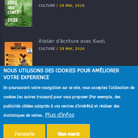
CULTURE
/
29 MAI, 2026
Atelier d’écriture avec Kwal
CULTURE
/
29 MAI, 2026
NOUS UTILISONS DES COOKIES POUR AMÉLIORER
VOTRE EXPERIENCE
En poursuivant votre navigation sur ce site, vous acceptez l’utilisation de
cookies [ou autres traceurs] pour vous proposer [Par exemple, des
publicités ciblées adaptés à vos centres d’intérêts] et réaliser des
Plus d'infos
©2022 Direction de la Communication de la Communauté
statistiques de visites..
d'Agglomération du Pays de Grasse -
Mentions Légales
-
Gestion des
données personnelles
-
Accessibilité
-
Plan du site
-
Aide
J'accepte
Non merci