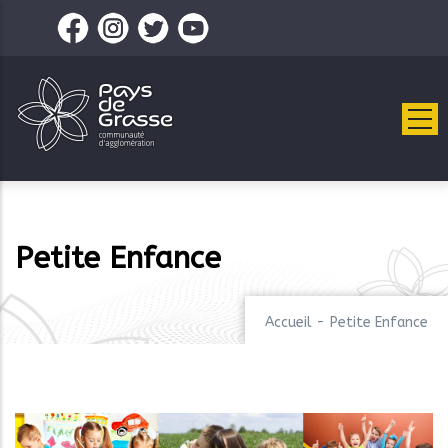
Aller
au
contenu
principal
Petite Enfance
Accueil
-
Petite Enfance