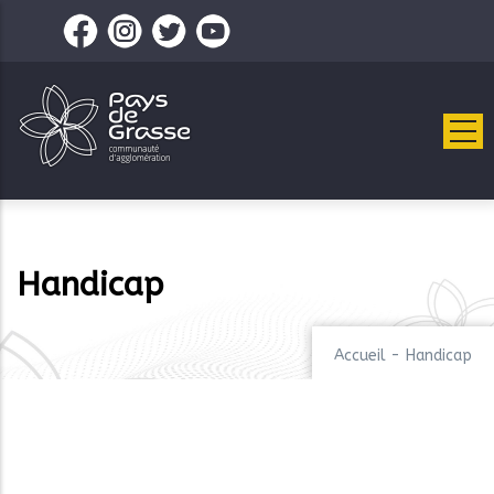
Aller
au
contenu
principal
Handicap
Accueil
-
Handicap