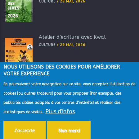
CULTURE
/
29 MAI, 2026
Atelier d’écriture avec Kwal
CULTURE
/
29 MAI, 2026
NOUS UTILISONS DES COOKIES POUR AMÉLIORER
VOTRE EXPERIENCE
En poursuivant votre navigation sur ce site, vous acceptez l’utilisation de
cookies [ou autres traceurs] pour vous proposer [Par exemple, des
publicités ciblées adaptés à vos centres d’intérêts] et réaliser des
Plus d'infos
statistiques de visites..
©2022 Direction de la Communication de la Communauté
d'Agglomération du Pays de Grasse -
Mentions Légales
-
Gestion des
données personnelles
-
Accessibilité
-
Plan du site
-
Aide
J'accepte
Non merci