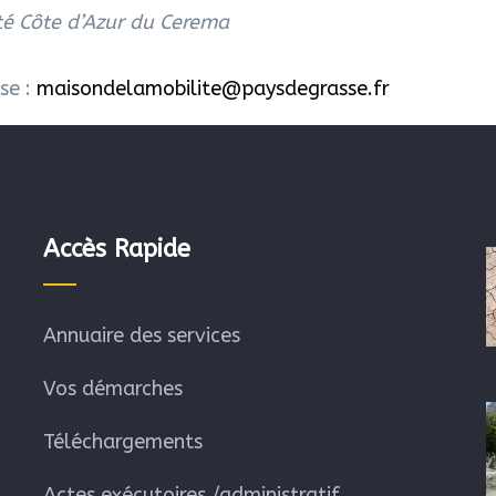
ité Côte d’Azur du Cerema
se :
maisondelamobilite@paysdegrasse.fr
Accès Rapide
Annuaire des services
Vos démarches
Téléchargements
Actes exécutoires /administratif