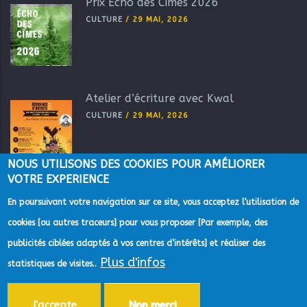
Prix Echo des Cîmes 2026
CULTURE
/
29 MAI, 2026
Atelier d’écriture avec Kwal
CULTURE
/
29 MAI, 2026
NOUS UTILISONS DES COOKIES POUR AMÉLIORER
VOTRE EXPERIENCE
En poursuivant votre navigation sur ce site, vous acceptez l’utilisation de
cookies [ou autres traceurs] pour vous proposer [Par exemple, des
publicités ciblées adaptés à vos centres d’intérêts] et réaliser des
Plus d'infos
statistiques de visites..
©2022 Direction de la Communication de la Communauté
d'Agglomération du Pays de Grasse -
Mentions Légales
-
Gestion des
données personnelles
-
Accessibilité
-
Plan du site
-
Aide
J'accepte
Non merci