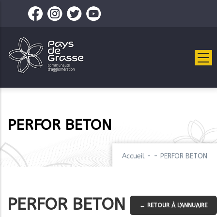
Aller
au
contenu
principal
PERFOR BETON
Accueil
-
-
PERFOR BETON
PERFOR BETON
← RETOUR À L'ANNUAIRE