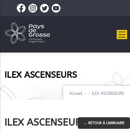
Aller
au
contenu
principal
ILEX ASCENSEURS
Accueil
-
-
ILEX ASCENSEURS
ILEX ASCENSEURS
← RETOUR À L'ANNUAIRE