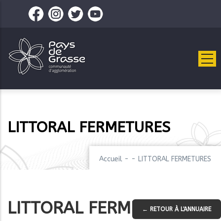
Aller
au
contenu
principal
LITTORAL FERMETURES
Accueil
-
-
LITTORAL FERMETURES
LITTORAL FERMETURES
← RETOUR À L'ANNUAIRE