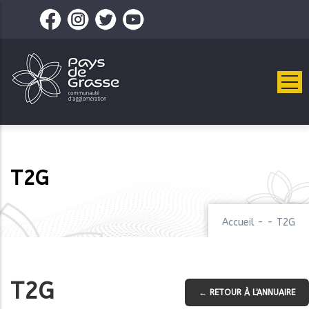
Aller
au
contenu
principal
T2G
Accueil
-
-
T2G
T2G
← RETOUR À L'ANNUAIRE