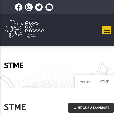
Aller
au
contenu
principal
STME
Accueil
-
-
STME
STME
← RETOUR À L'ANNUAIRE