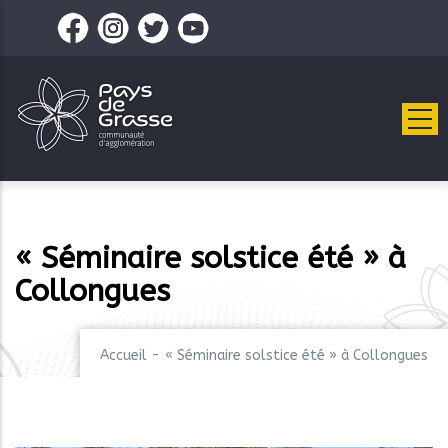
Aller
au
contenu
principal
« Séminaire solstice été » à
Collongues
Accueil
-
« Séminaire solstice été » à Collongues