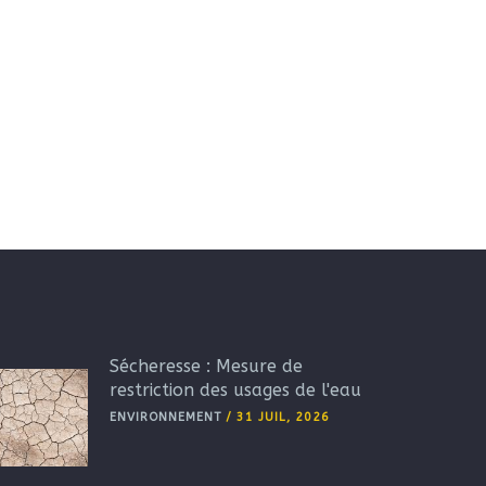
Sécheresse : Mesure de
restriction des usages de l'eau
ENVIRONNEMENT
/
31 JUIL, 2026