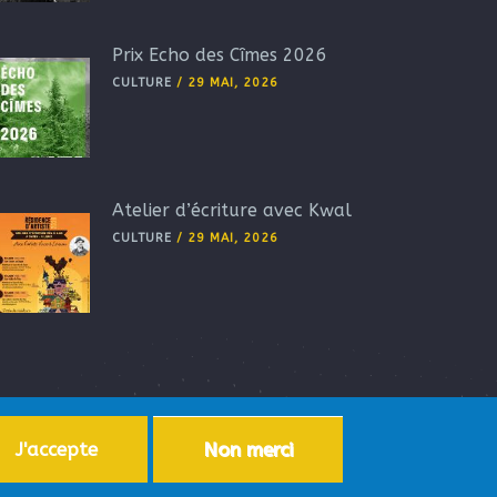
Prix Echo des Cîmes 2026
CULTURE
/
29 MAI, 2026
Atelier d’écriture avec Kwal
CULTURE
/
29 MAI, 2026
J'accepte
Non merci
ersonnelles
-
Accessibilité
-
Plan du site
-
Aide