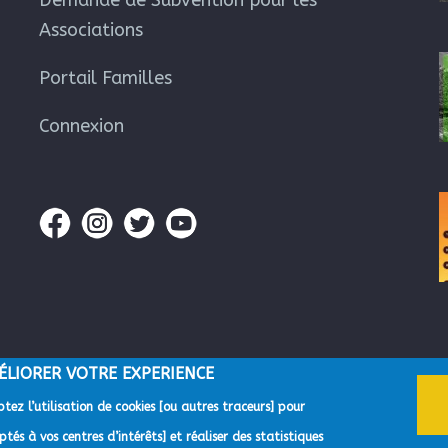
Demande de Subvention pour les
Associations
Portail Familles
Connexion
ÉLIORER VOTRE EXPERIENCE
tez l’utilisation de cookies [ou autres traceurs] pour
gglomération du Pays de Grasse -
Mentions Légales
-
Gestion des données p
tés à vos centres d’intérêts] et réaliser des statistiques