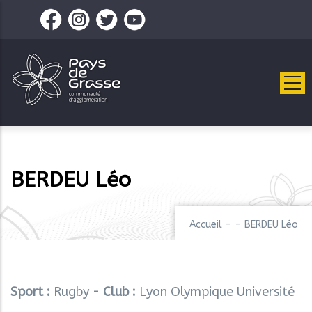
Aller
au
contenu
principal
BERDEU Léo
Accueil
-
-
BERDEU Léo
Sport :
Rugby -
Club :
Lyon Olympique Université