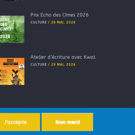
Prix Echo des Cîmes 2026
CULTURE
/
29 MAI, 2026
Atelier d’écriture avec Kwal
CULTURE
/
29 MAI, 2026
J'accepte
Non merci
ersonnelles
-
Accessibilité
-
Plan du site
-
Aide