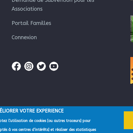
Demande de Subvention pour les
Associations
Portail Familles
Connexion
ÉLIORER VOTRE EXPERIENCE
tez l’utilisation de cookies [ou autres traceurs] pour
gglomération du Pays de Grasse -
Mentions Légales
-
Gestion des données p
tés à vos centres d’intérêts] et réaliser des statistiques