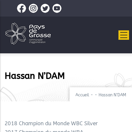
Aller
au
contenu
principal
Hassan N’DAM
Accueil
-
-
Hassan N’DAM
2018 Champion du Monde WBC Silver