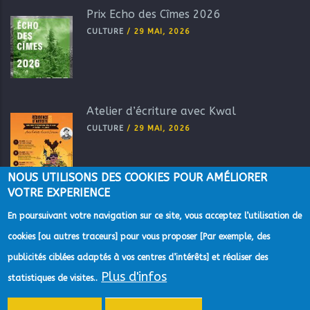
Prix Echo des Cîmes 2026
CULTURE
/
29 MAI, 2026
Atelier d’écriture avec Kwal
CULTURE
/
29 MAI, 2026
NOUS UTILISONS DES COOKIES POUR AMÉLIORER
VOTRE EXPERIENCE
En poursuivant votre navigation sur ce site, vous acceptez l’utilisation de
cookies [ou autres traceurs] pour vous proposer [Par exemple, des
publicités ciblées adaptés à vos centres d’intérêts] et réaliser des
Plus d'infos
©2022 Direction de la Communication de la Communauté
statistiques de visites..
d'Agglomération du Pays de Grasse -
Mentions Légales
-
Gestion des