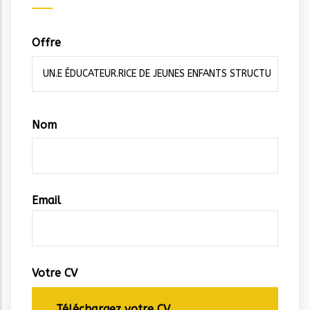
Offre
Vos
Nom
coordonnées
Email
Votre CV
Téléchargez votre CV