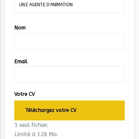
Vos
Nom
coordonnées
Email
Votre CV
Téléchargez votre CV
1 seul fichier.
Limité à 128 Mo.