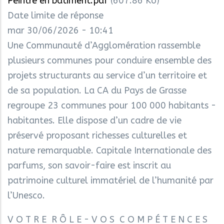
Peintre en bâtiment.pdf
(607.86 Ko)
Date limite de réponse
mar 30/06/2026 - 10:41
Une Communauté d’Agglomération rassemble
plusieurs communes pour conduire ensemble des
projets structurants au service d’un territoire et
de sa population. La CA du Pays de Grasse
regroupe 23 communes pour 100 000 habitants -
habitantes. Elle dispose d’un cadre de vie
préservé proposant richesses culturelles et
nature remarquable. Capitale Internationale des
parfums, son savoir-faire est inscrit au
patrimoine culturel immatériel de l’humanité par
l’Unesco.
V O T R E R Ô L E - V O S C O M P É T E N C E S