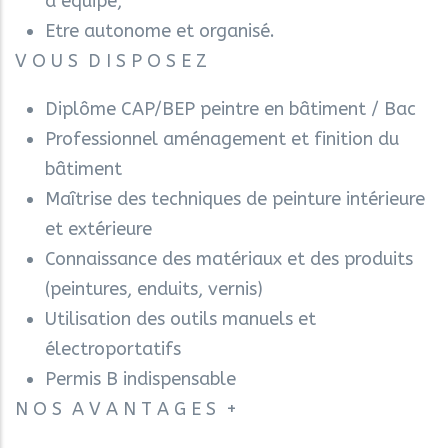
d’équipe,
Etre autonome et organisé.
V O U S D I S P O S E Z
Diplôme CAP/BEP peintre en bâtiment / Bac
Professionnel aménagement et finition du
bâtiment
Maîtrise des techniques de peinture intérieure
et extérieure
Connaissance des matériaux et des produits
(peintures, enduits, vernis)
Utilisation des outils manuels et
électroportatifs
Permis B indispensable
N O S A V A N T A G E S +