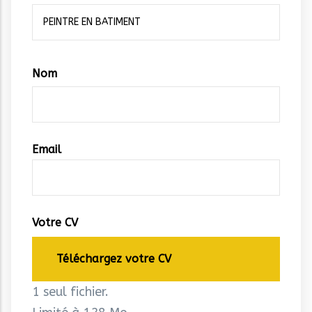
Vos
Nom
coordonnées
Email
Votre CV
Téléchargez votre CV
1 seul fichier.