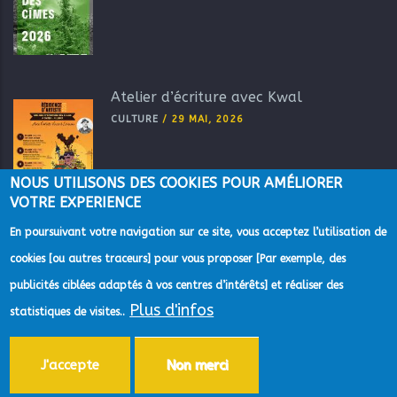
Atelier d’écriture avec Kwal
CULTURE
/
29 MAI, 2026
NOUS UTILISONS DES COOKIES POUR AMÉLIORER
VOTRE EXPERIENCE
En poursuivant votre navigation sur ce site, vous acceptez l’utilisation de
cookies [ou autres traceurs] pour vous proposer [Par exemple, des
publicités ciblées adaptés à vos centres d’intérêts] et réaliser des
Plus d'infos
©2022 Direction de la Communication de la Communauté
statistiques de visites..
d'Agglomération du Pays de Grasse -
Mentions Légales
-
Gestion des
données personnelles
-
Accessibilité
-
Plan du site
-
Aide
J'accepte
Non merci