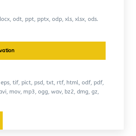
docx, odt, ppt, pptx, odp, xls, xlsx, ods.
vation
ps, tif, pict, psd, txt, rtf, html, odf, pdf,
, avi, mov, mp3, ogg, wav, bz2, dmg, gz,