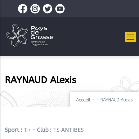
Aller
au
contenu
principal
RAYNAUD Alexis
Accueil
-
-
RAYNAUD Alexis
Sport :
Tir -
Club :
TS ANTIBES