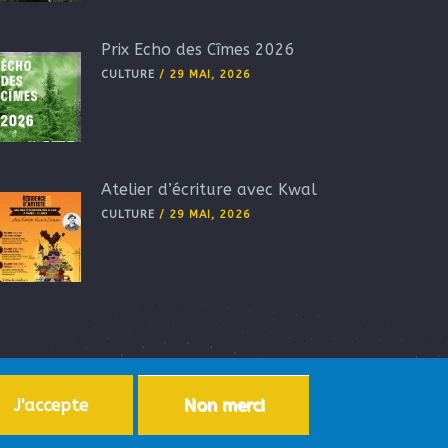
Prix Echo des Cîmes 2026
CULTURE
/
29 MAI, 2026
Atelier d’écriture avec Kwal
CULTURE
/
29 MAI, 2026
J'accepte
Non merci
ersonnelles
-
Accessibilité
-
Plan du site
-
Aide