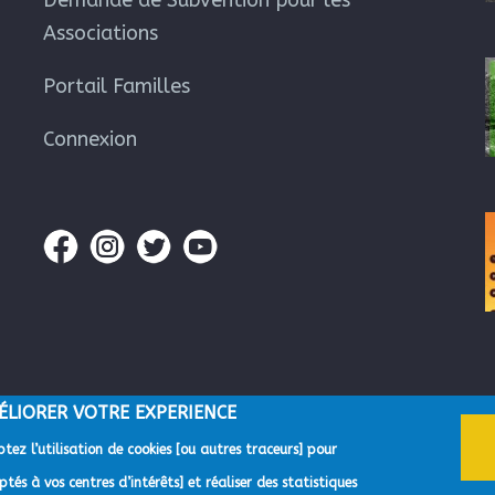
Demande de Subvention pour les
Associations
Portail Familles
Connexion
ÉLIORER VOTRE EXPERIENCE
tez l’utilisation de cookies [ou autres traceurs] pour
gglomération du Pays de Grasse -
Mentions Légales
-
Gestion des données p
tés à vos centres d’intérêts] et réaliser des statistiques