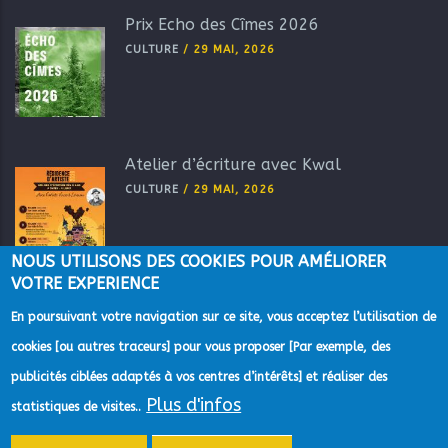
Prix Echo des Cîmes 2026
CULTURE
/
29 MAI, 2026
Atelier d’écriture avec Kwal
CULTURE
/
29 MAI, 2026
NOUS UTILISONS DES COOKIES POUR AMÉLIORER
VOTRE EXPERIENCE
En poursuivant votre navigation sur ce site, vous acceptez l’utilisation de
cookies [ou autres traceurs] pour vous proposer [Par exemple, des
publicités ciblées adaptés à vos centres d’intérêts] et réaliser des
Plus d'infos
©2022 Direction de la Communication de la Communauté
statistiques de visites..
d'Agglomération du Pays de Grasse -
Mentions Légales
-
Gestion des