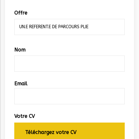
Offre
Vos
Nom
coordonnées
Email
Votre CV
Téléchargez votre CV