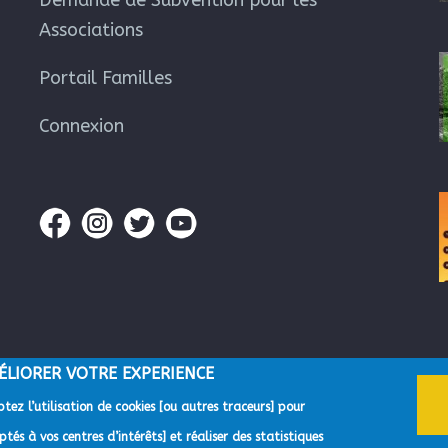
Demande de Subvention pour les
Associations
Portail Familles
Connexion
ÉLIORER VOTRE EXPERIENCE
tez l’utilisation de cookies [ou autres traceurs] pour
gglomération du Pays de Grasse -
Mentions Légales
-
Gestion des données p
tés à vos centres d’intérêts] et réaliser des statistiques