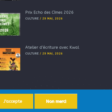
Prix Echo des Cîmes 2026
CULTURE
/
29 MAI, 2026
Atelier d’écriture avec Kwal
CULTURE
/
29 MAI, 2026
J'accepte
Non merci
ersonnelles
-
Accessibilité
-
Plan du site
-
Aide