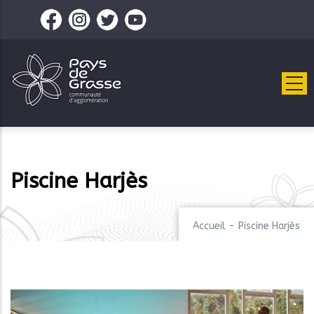
Aller
au
contenu
principal
Piscine Harjès
Accueil
-
Piscine Harjès