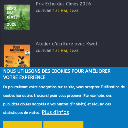
Prix Echo des Cîmes 2026
CULTURE
/
29 MAI, 2026
Atelier d’écriture avec Kwal
CULTURE
/
29 MAI, 2026
NOUS UTILISONS DES COOKIES POUR AMÉLIORER
VOTRE EXPERIENCE
En poursuivant votre navigation sur ce site, vous acceptez l’utilisation de
cookies [ou autres traceurs] pour vous proposer [Par exemple, des
publicités ciblées adaptés à vos centres d’intérêts] et réaliser des
Plus d'infos
©2022 Direction de la Communication de la Communauté
statistiques de visites..
d'Agglomération du Pays de Grasse -
Mentions Légales
-
Gestion des
données personnelles
-
Accessibilité
-
Plan du site
-
Aide