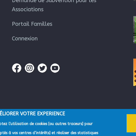
Demande de Subvention pour les
Associations
Portail Familles
Connexion
ÉLIORER VOTRE EXPERIENCE
tez l’utilisation de cookies [ou autres traceurs] pour
gglomération du Pays de Grasse -
Mentions Légales
-
Gestion des données p
tés à vos centres d’intérêts] et réaliser des statistiques