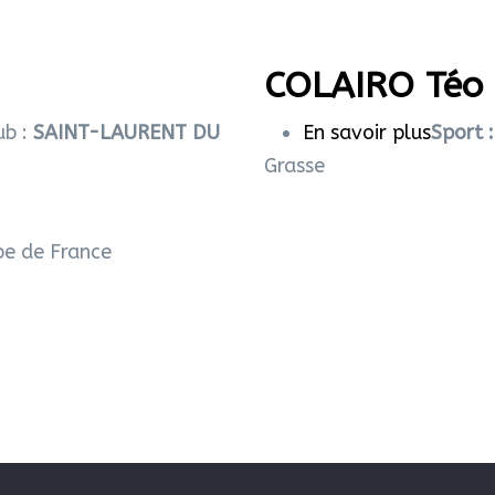
COLAIRO Téo
ub :
SAINT-LAURENT DU
En savoir plus
sur
Sport 
Grasse
COLAI
Téo
pe de France