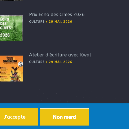
Prix Echo des Cîmes 2026
CULTURE
/
29 MAI, 2026
Atelier d’écriture avec Kwal
CULTURE
/
29 MAI, 2026
J'accepte
Non merci
ersonnelles
-
Accessibilité
-
Plan du site
-
Aide