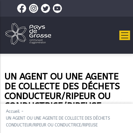
Aller
au
contenu
principal
UN AGENT OU UNE AGENTE
DE COLLECTE DES DÉCHETS
CONDUCTEUR/RIPEUR OU
CONDUCTRICE/RIPEUSE
Accueil
-
UN AGENT OU UNE AGENTE DE COLLECTE DES DÉCHETS
CONDUCTEUR/RIPEUR OU CONDUCTRICE/RIPEUSE